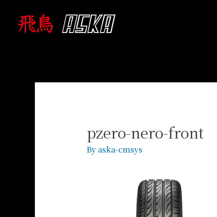
pzero-nero-front
By
aska-cmsys