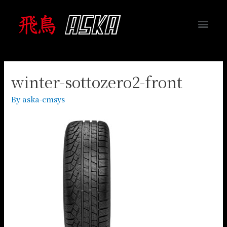
winter-sottozero2-front
By
aska-cmsys