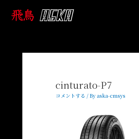
cinturato-P7
コメントする
/ By
aska-cmsys