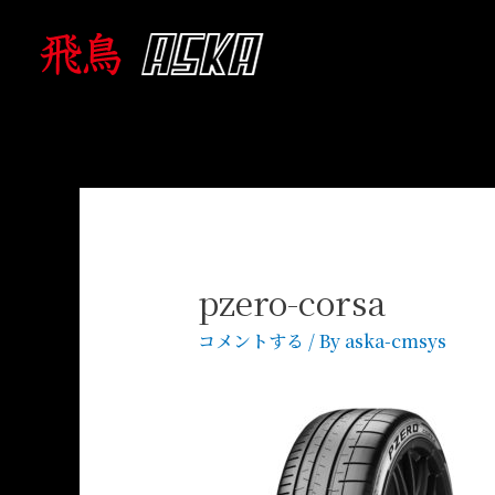
pzero-corsa
コメントする
/ By
aska-cmsys