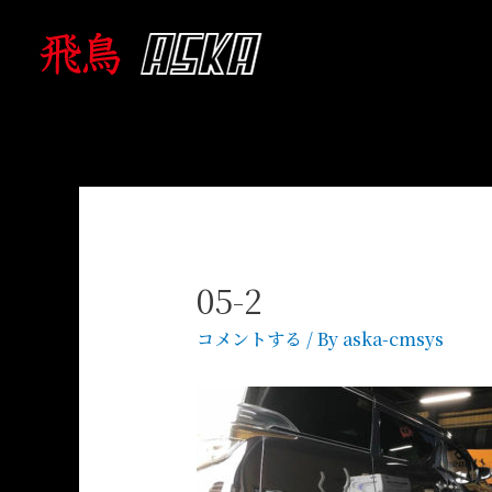
05-2
コメントする
/ By
aska-cmsys